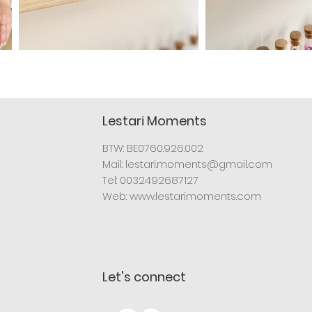
Lestari Moments
BTW: BE0760.926.002
Mail:
lestari.moments@gmail.com
Tel: 0032492687127
Web:
www.lestarimoments.com
Let's connect