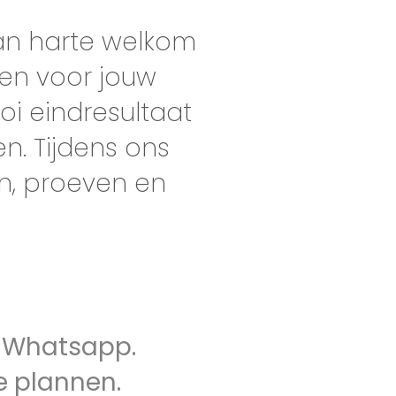
van harte welkom
en voor jouw
oi eindresultaat
en. Tijdens ons
en, proeven en
?
f Whatsapp.
e plannen.