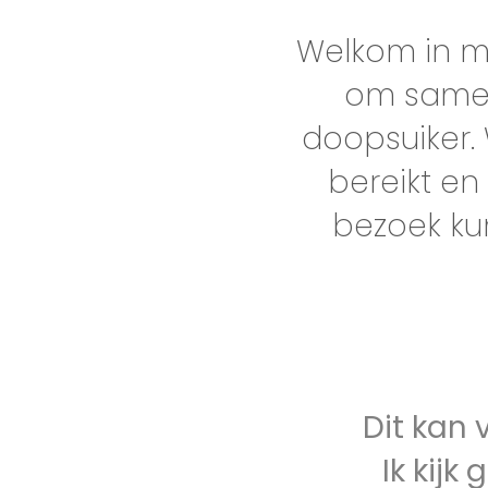
Welkom in mi
om samen
doopsuiker.
bereikt en 
bezoek ku
Dit kan 
Ik kij