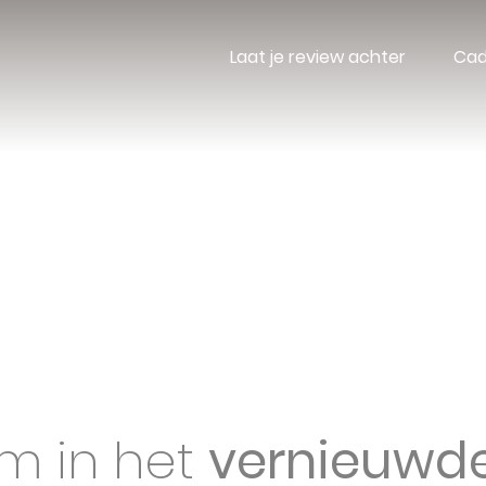
Laat je review achter
Ca
Geschenken
Gelegenheden
Doopsuike
m in het
vernieuwd