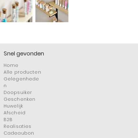
Snel gevonden
Hom
e
Alle producten
Gelegenhede
n
Doopsuiker
Geschenken
Huwelijk
Afschei
d
B2B
Realisatie
s
Cadeaub
on