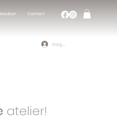
deaubon
Contact
Inloggen
r
Realisaties
B2B
e
atelier!