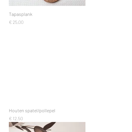
Tapasplank
Prijs
€ 25,00
Houten spatel/pollepel
Prijs
€ 12,50