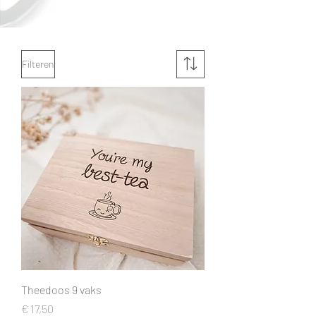
Filteren
Theedoos 9 vaks
Prijs
€ 17,50