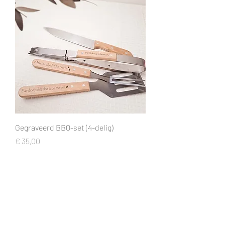
Gegraveerd BBQ-set (4-delig)
Prijs
€ 35,00
1
/
1
Openingstijden