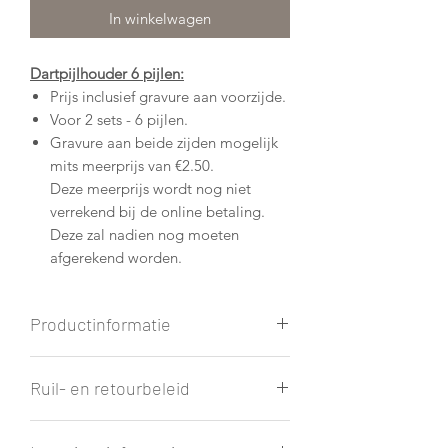
In winkelwagen
Dartpijlhouder 6 pijlen:
Prijs inclusief gravure aan voorzijde.
Voor 2 sets - 6 pijlen.
Gravure aan beide zijden mogelijk
mits meerprijs van €2.50.
Deze meerprijs wordt nog niet
verrekend bij de online betaling.
Deze zal nadien nog moeten
afgerekend worden.
Productinformatie
Afmetingen: L 15cm x B 5.4cm x H
Ruil- en retourbeleid
4.5cm
Materiaal: hout (eik)
Het is altijd mogelijk dat je product