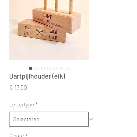
Dartpijlhouder (eik)
Prijs
€ 17,50
Lettertype
*
Figuur
*