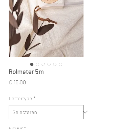
Rolmeter 5m
Prijs
€ 15,00
Lettertype
*
Figuur
*