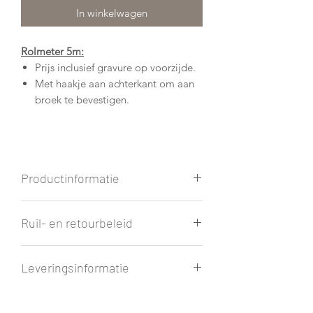
In winkelwagen
Rolmeter 5m:
Prijs inclusief gravure op voorzijde.
Met haakje aan achterkant om aan
broek te bevestigen.
Productinformatie
Afmetingen: H: 6.5 cm L: 6.5 cm B:
Ruil- en retourbeleid
4 cm
Materiaal: hout - bamboe
Het is altijd mogelijk dat je product
Leveringsinformatie
niet naar wens is.
Retouren of ruilen is niet mogelijk
Leveringstijd:
aangezien elke bestelling persoonlijk
Elke gegraveerde bestelling wordt met